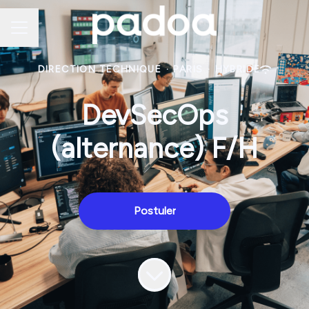
Menu carrière
DIRECTION TECHNIQUE
·
PARIS
·
HYBRIDE
DevSecOps
(alternance) F/H
Postuler