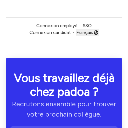
Connexion employé
·
SSO
Connexion candidat
·
Français
Changer la langue
Vous travaillez déjà
chez padoa ?
Recrutons ensemble pour trouver
votre prochain collègue.